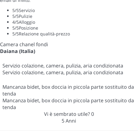
email di invito.
5
/5
Servizio
5
/5
Pulizie
4
/5
Alloggio
5
/5
Posizione
5
/5
Relazione qualità-prezzo
Camera chanel fondi
Daiana (Italia)
Servizio colazione, camera, pulizia, aria condizionata
Servizio colazione, camera, pulizia, aria condizionata
Mancanza bidet, box doccia in piccola parte sostituito da
tenda
Mancanza bidet, box doccia in piccola parte sostituito da
tenda
Vi è sembrato utile?
0
5 Anni