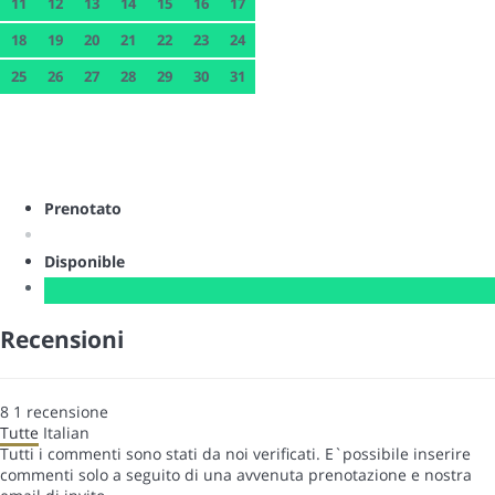
11
12
13
14
15
16
17
18
19
20
21
22
23
24
25
26
27
28
29
30
31
Prenotato
Disponible
Recensioni
8
1
recensione
Tutte
Italian
Tutti i commenti sono stati da noi verificati. E`possibile inserire
commenti solo a seguito di una avvenuta prenotazione e nostra