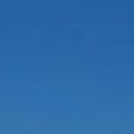
Login proprietari
Area riservata al turista
Favoriti
TE SPECIALI
CAMERE
CHI SIAMO
BLOG