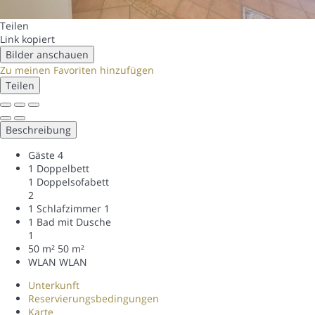
Teilen
Link kopiert
Bilder anschauen
Zu meinen Favoriten hinzufügen
Teilen
Beschreibung
Gäste
4
1 Doppelbett
1 Doppelsofabett
2
1 Schlafzimmer
1
1 Bad mit Dusche
1
50 m²
50 m²
WLAN
WLAN
Unterkunft
Reservierungsbedingungen
Karte