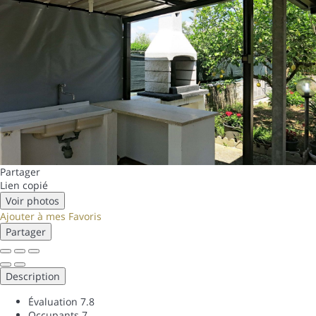
Partager
Lien copié
Voir photos
Ajouter à mes Favoris
Partager
Description
Évaluation
7.8
Occupants
7