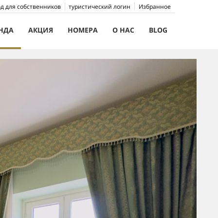
д для собственников
туристический логин
Избранное
НДА
АКЦИЯ
HOMEPA
О НАС
BLOG